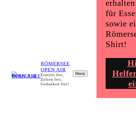
erhalte
für Esse
sowie e
Römerse
Shirt!
Hi
RÖMERSEE
OPEN AIR
Helfe
Menü
Eintritt frei,
Zelten frei,
e
Gedanken frei!