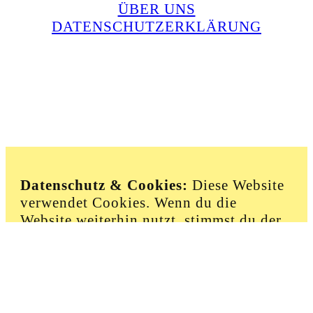
ÜBER UNS
DATENSCHUTZERKLÄRUNG
Instagram
E-Mail
Datenschutz & Cookies:
Diese Website
verwendet Cookies. Wenn du die
Website weiterhin nutzt, stimmst du der
Verwendung von Cookies zu.
Weitere Informationen
:
Cookie-
Richtlinie
-
Datenschutzerklärung
Akzeptieren