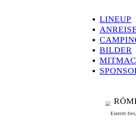
Zum
Inhalt
LINEUP
springen
ANREIS
CAMPIN
BILDER
MITMA
SPONSO
Eintritt fre