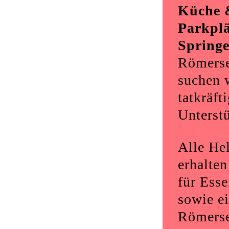
Küche 
Parkplä
Springe
Römerse
suchen 
tatkräft
Unterst
Alle Hel
erhalte
für Esse
sowie e
Römerse