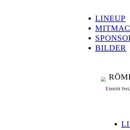
LINEUP
MITMA
SPONSO
BILDER
Eintritt fre
L