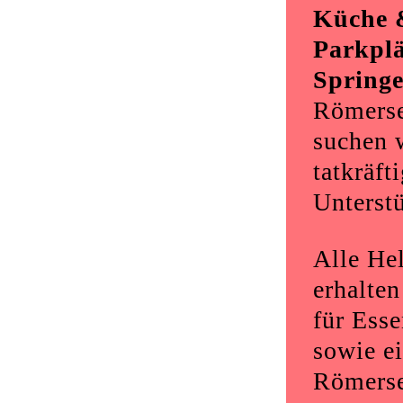
Küche 
Parkplä
Springe
Römerse
suchen 
tatkräft
Unterst
Alle Hel
erhalte
für Esse
sowie e
Römerse