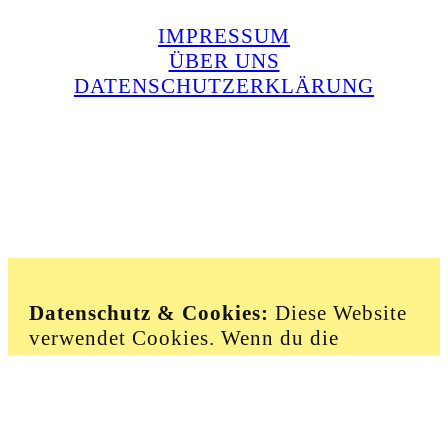
IMPRESSUM
ÜBER UNS
DATENSCHUTZERKLÄRUNG
Instagram
E-Mail
Datenschutz & Cookies:
Diese Website
verwendet Cookies. Wenn du die
Website weiterhin nutzt, stimmst du der
Verwendung von Cookies zu.
Weitere Informationen
:
Cookie-
Richtlinie
-
Datenschutzerklärung