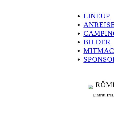
Zum
Inhalt
LINEUP
springen
ANREIS
CAMPIN
BILDER
MITMA
SPONSO
Eintritt fre